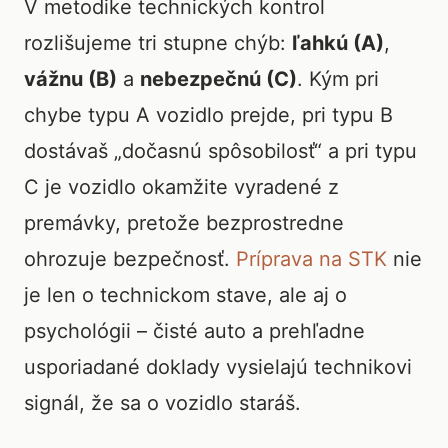
V metodike technických kontrol
rozlišujeme tri stupne chýb:
ľahkú (A)
,
vážnu (B)
a
nebezpečnú (C)
. Kým pri
chybe typu A vozidlo prejde, pri typu B
dostávaš „dočasnú spôsobilosť“ a pri typu
C je vozidlo okamžite vyradené z
premávky, pretože bezprostredne
ohrozuje bezpečnosť.
Príprava na STK
nie
je len o technickom stave, ale aj o
psychológii – čisté auto a prehľadne
usporiadané doklady vysielajú technikovi
signál, že sa o vozidlo staráš.