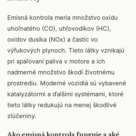
Emisná kontrola meria množstvo oxidu
uhoľnatého (CO), uhľovodíkov (HC),
oxidov dusíka (NOx) a častíc vo
výfukových plynoch. Tieto látky vznikajú
pri spaľovaní paliva v motore a ich
nadmerné množstvo škodí životnému
prostrediu. Moderné vozidlá sú vybavené
katalyzátormi a ďalšími systémami, ktoré
tieto látky redukujú na menej škodlivé
zlúčeniny.
Ako emisná kontrola funguje a aké